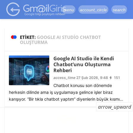
google-site-
verification=vqSI0upH550kabR5X8xpjMYieaXmuBueYgCJBW3uetM
menu
account_circle
search
ETIKET:
GOOGLE AI STUDIO CHATBOT
OLUŞTURMA
Google AI Studio ile Kendi
Chatbot’unu Oluşturma
Rehberi
access_time
27 Şub 2026, 9:48
151
Chatbot konusu son dönemde
herkesin dilinde ama iş uygulamaya gelince işler biraz
karışıyor. “Bir tıkla chatbot yaptım” diyenlerin büyük kısmı...
arrow_upward