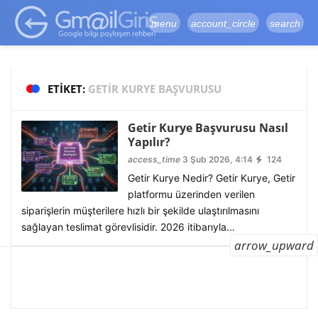
google-site-
verification=vqSI0upH550kabR5X8xpjMYieaXmuBueYgCJBW3uetM
menu
account_circle
search
ETIKET:
GETIR KURYE BAŞVURUSU
Getir Kurye Başvurusu Nasıl
Yapılır?
access_time
3 Şub 2026, 4:14
124
Getir Kurye Nedir? Getir Kurye, Getir
platformu üzerinden verilen
siparişlerin müşterilere hızlı bir şekilde ulaştırılmasını
sağlayan teslimat görevlisidir. 2026 itibarıyla...
arrow_upward