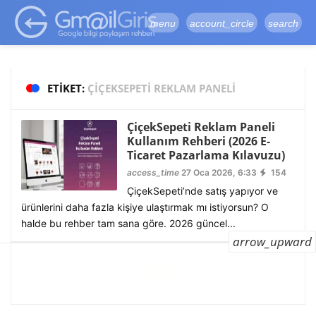
google-site-
verification=vqSI0upH550kabR5X8xpjMYieaXmuBueYgCJBW3uetM
menu
account_circle
search
ETIKET:
ÇIÇEKSEPETI REKLAM PANELI
ÇiçekSepeti Reklam Paneli
Kullanım Rehberi (2026 E-
Ticaret Pazarlama Kılavuzu)
access_time
27 Oca 2026, 6:33
154
ÇiçekSepeti’nde satış yapıyor ve
ürünlerini daha fazla kişiye ulaştırmak mı istiyorsun? O
halde bu rehber tam sana göre. 2026 güncel...
arrow_upward