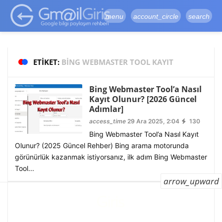
google-site-
verification=vqSI0upH550kabR5X8xpjMYieaXmuBueYgCJBW3uetM
menu
account_circle
search
ETIKET:
BING WEBMASTER TOOL KAYIT
Bing Webmaster Tool’a Nasıl
Kayıt Olunur? [2026 Güncel
Adımlar]
access_time
29 Ara 2025, 2:04
130
Bing Webmaster Tool’a Nasıl Kayıt
Olunur? (2025 Güncel Rehber) Bing arama motorunda
görünürlük kazanmak istiyorsanız, ilk adım Bing Webmaster
Tool...
arrow_upward