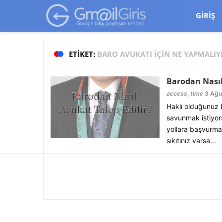
google-site-verification=vqSI0upH550kabR5X8xpjMYieaXmuBueYg
GIRIŞ
ETIKET:
BARO AVUKATI IÇIN NE YAPMALIY
Barodan Nasıl
access_time
3 Ağu
Haklı olduğunuz 
savunmak istiyor
yollara başvurma
sıkıtınız varsa...