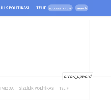
LILIK POLITIKASI
TELIF
account_circle
search
arrow_upward
IMIZDA
GIZLILIK POLITIKASI
TELIF