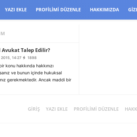
CJBW3uetM
YAZI EKLE
PROFILIMI DÜZENLE
HAKKIMIZDA
GIZ
IM
 Avukat Talep Edilir?
 2015, 14:27
1898
bir konu hakkında hakkınızı
sanız ve bunun içinde hukuksal
nız gerekmektedir. Ancak maddi bir
GIRIŞ
YAZI EKLE
PROFILIMI DÜZENLE
HAKK